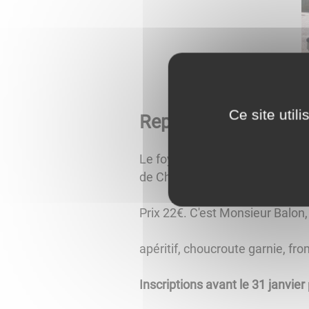
Ce site util
Repas d'hiver du foye
Le foyer rural de Malay organise
de Chapaize.
Prix 22€. C'est Monsieur Balon,
apéritif, choucroute garnie, fr
Inscriptions avant le 31 janvier