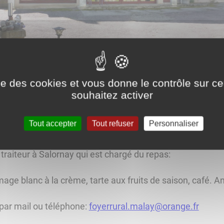
ise des cookies et vous donne le contrôle sur 
r rural
souhaitez activer
 son repas d'hiver qui aura lieu le
dimanche 18 février 2
Tout accepter
Tout refuser
Personnaliser
 traiteur à Salornay qui est chargé du repas:
omage blanc à la crème, tarte aux fruits de saison, café. 
par mail ou téléphone:
foyerrural.malay@orange.fr