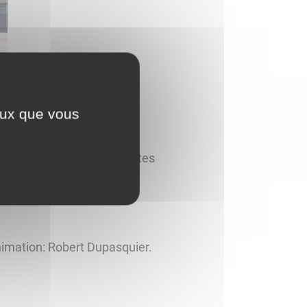
ceux que vous
024
à midi à la salle des fêtes
Animation: Robert Dupasquier.