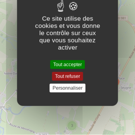
71460
Ce site utilise des
Hébergement
cookies et vous donne
Malay
le contrôle sur ceux
que vous souhaitez
rf.oodanaw@nilliuob.edualc-eiram
activer
56 11 05 58 30
Tout accepter
Gendarmerie de St Gengoux
PLUS D'INFOS
22 Av. de la Gare
Tout refuser
Personnaliser
71460
Services
Saint-Gengoux-le-national
3