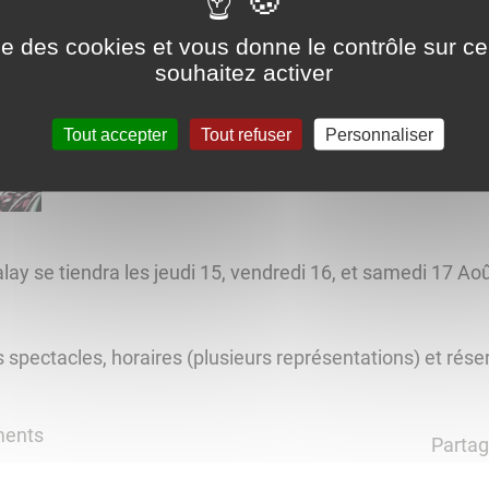
animations
spectacle
ise des cookies et vous donne le contrôle sur 
souhaitez activer
2e Festival de théâtre de Malay
Tout accepter
Tout refuser
Personnaliser
alay se tiendra les jeudi 15, vendredi 16, et samedi 17 Ao
 spectacles, horaires (plusieurs représentations) et rése
ments
Partag